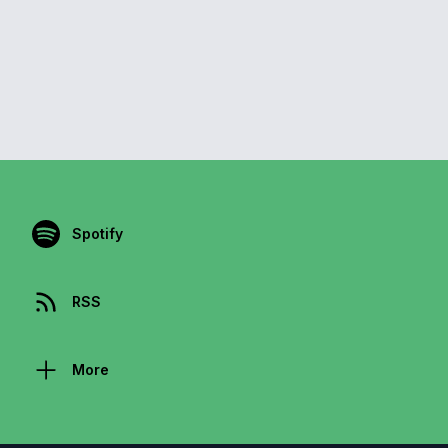
Spotify
RSS
More